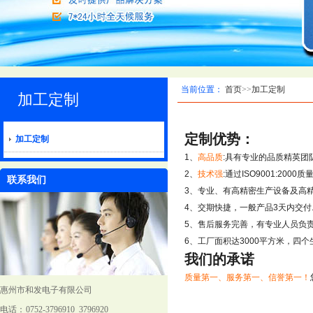
当前位置：
首页
>>
加工定制
加工定制
定制优势：
加工定制
1、
高品质
:具有专业的品质精英团
2、
技术强
:通过ISO9001:2
联系我们
3、专业、有高精密生产设备及高精
4、交期快捷，一般产品3天内交付
5、售后服务完善，有专业人员负
6、工厂面积达3000平方米，四
我们的承诺
质量第一、服务第一、信誉第一！
惠州市和发电子有限公司
电话： 0752-3796910 3796920