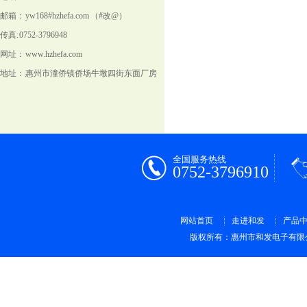
邮箱： yw168#hzhefa.com （#改@）
传真: 0752-3796948
网址： www.hzhefa.com
地址： 惠州市潼侨镇侨场牛墩四街东面厂房
全国服务热线
0752-3796910
网站首页
走进和发
产品
版权所有：惠州市和发电子有限公